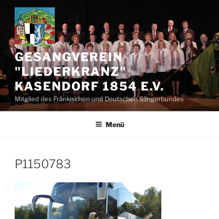
Zum
Inhalt
springen
GESANGVEREIN
"LIEDERKRANZ"
KASENDORF 1854 E.V.
Mitglied des Fränkischen und Deutschen Sängerbundes
Menü
P1150783