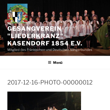
Zum
Inhalt
springen
GESANGVEREIN
"LIEDERKRANZ"
KASENDORF 1854 E.V.
Mitglied des Fränkischen und Deutschen Sängerbundes
Menü
2017-12-16-PHOTO-00000012