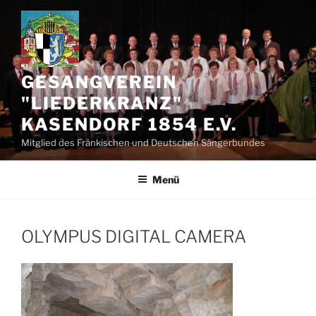
Zum
Inhalt
springen
GESANGVEREIN
"LIEDERKRANZ"
KASENDORF 1854 E.V.
Mitglied des Fränkischen und Deutschen Sängerbundes
Menü
OLYMPUS DIGITAL CAMERA